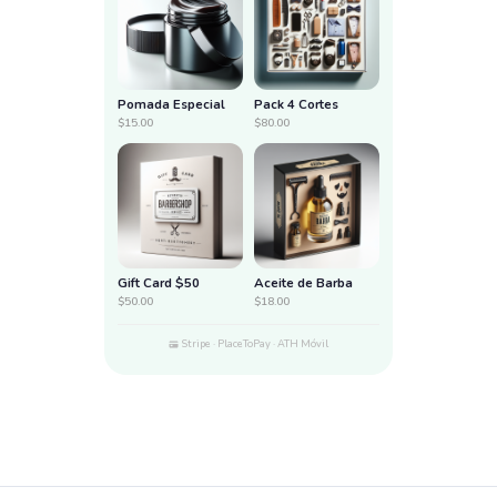
Pomada Especial
Pack 4 Cortes
$15.00
$80.00
Gift Card $50
Aceite de Barba
$50.00
$18.00
Stripe · PlaceToPay · ATH Móvil