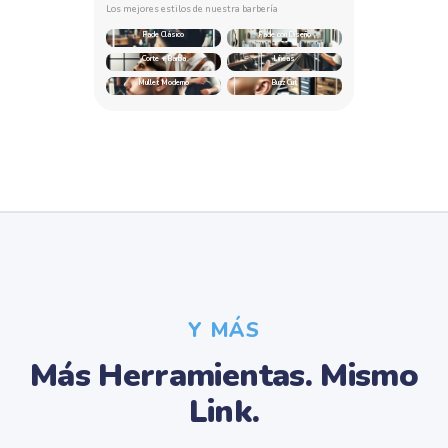
Los mejores estilos de nuestra barbería
Fade Clásico
Fade con Diseño
Corte + Barba
Líneas
Mullet Moderno
Buzz Cut
Y MÁS
Más Herramientas. Mismo
Link.