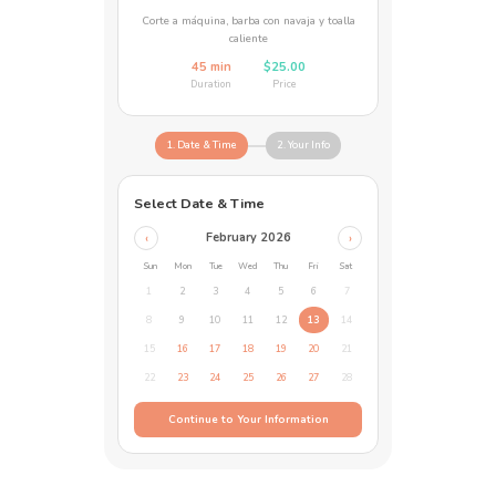
Corte a máquina, barba con navaja y toalla
caliente
45 min
$25.00
Duration
Price
1. Date & Time
2. Your Info
Select Date & Time
February 2026
‹
›
Sun
Mon
Tue
Wed
Thu
Fri
Sat
1
2
3
4
5
6
7
8
9
10
11
12
13
14
15
16
17
18
19
20
21
22
23
24
25
26
27
28
Continue to Your Information