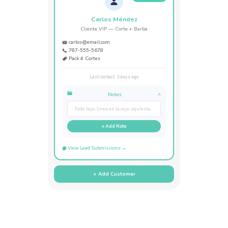
Carlos Méndez
Cliente VIP — Corte + Barba
carlos@email.com
787-555-5678
Pack 4 Cortes
Last contact: 3 days ago
Notes
^
Fade bajo, línea en la ceja izquierda...
+ Add Note
View Lead Submissions →
+ Add Customer