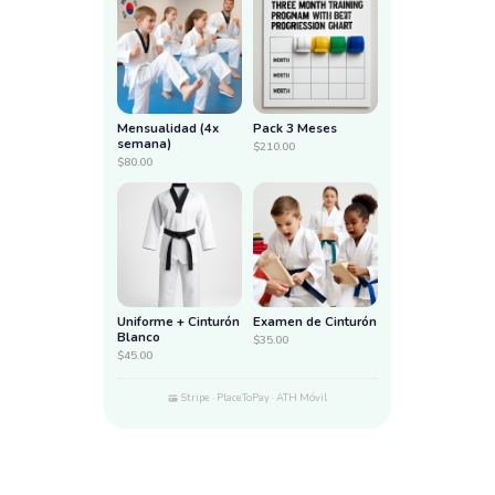
Mensualidad (4x
Pack 3 Meses
semana)
$210.00
$80.00
Uniforme + Cinturón
Examen de Cinturón
Blanco
$35.00
$45.00
Stripe · PlaceToPay · ATH Móvil