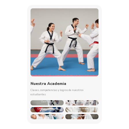
Nuestra Academia
Clases, competencias y logros de nuestros
estudiantes
Clase Grupal
Examen de Cinturón
Competencia Regional
Clase Infantil
Sparring
Graduación