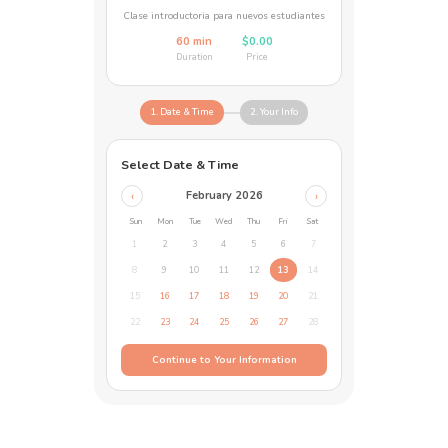
Clase introductoria para nuevos estudiantes
60 min
$0.00
Duration
Price
1. Date & Time
2. Your Info
Select Date & Time
February 2026
‹
›
Sun
Mon
Tue
Wed
Thu
Fri
Sat
1
2
3
4
5
6
7
8
9
10
11
12
13
14
15
16
17
18
19
20
21
22
23
24
25
26
27
28
Continue to Your Information