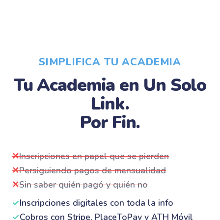
SIMPLIFICA TU ACADEMIA
Tu Academia en Un Solo
Link.
Por Fin.
✕
Inscripciones en papel que se pierden
✕
Persiguiendo pagos de mensualidad
✕
Sin saber quién pagó y quién no
✓
Inscripciones digitales con toda la info
✓
Cobros con Stripe, PlaceToPay y ATH Móvil