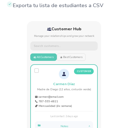
Exporta tu lista de estudiantes a CSV
✓
Customer Hub
Manage your relationships and grow your network
Search customers...
All Customers
Best Customers
CUSTOMER
Carmen Díaz
Madre de Diego (12 años, cinturón verde)
carmen@email.com
787-555-4821
Mensualidad (4x semana)
Last contact: 2 days ago
Notes
^